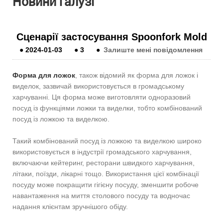
Новини галузі
Сценарії застосування Spoonfork Mold
●
2024-01-03
●
3
●
Залиште мені повідомлення
Форма для ложок
, також відомий як форма для ложок і
виделок, зазвичай використовується в громадському
харчуванні. Ця форма може виготовляти одноразовий
посуд із функціями ложки та виделки, тобто комбінований
посуд із ложкою та виделкою.
Такий комбінований посуд із ложкою та виделкою широко
використовується в індустрії громадського харчування,
включаючи кейтеринг, ресторани швидкого харчування,
літаки, поїзди, лікарні тощо. Використання цієї комбінації
посуду може покращити гігієну посуду, зменшити робоче
навантаження на миття столового посуду та водночас
надання клієнтам зручнішого обіду.