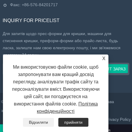
Факс: +86-576-84201717
INQUIRY FOR PRICELIST
Для запитів щодо прес-форми для кришки, машини для
стиснення кришки, преформ-форми або прайс-листа, будь
ласка, залиште нам свою електронну пошту, і ми зв’яжемося
протягом 24 годин.
X
Ми використовуємо файли cookie, щоб
запропонувати вам кращий досвід
перегляду, аналізувати трафік сайту та
персоналізувати вміст. Використовуючи
цей сайт, ви погоджуєтеся на
© 2022 Taizhou Huangyan Daelong Mold Co., Ltd. Усі права
використання файлів cookie.
Політика
захищено.
конфіденційності
Посилання
Sitemap
RSS
XML
Privacy Policy
Відхиляти
прийняти
Телефонуйте нам:
+86-
Електронна