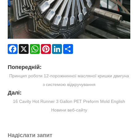
Facebook
X
WhatsApp
Pinterest
LinkedIn
Share
Попередній:
Принцип роботи 12-порожнинної масляної кришки двигуна
з системою відкручування
Далі:
16 Cavity Hot Runner 3 Gallon PET Preform Mold English
Новини веб-сайту
Надіслати запит