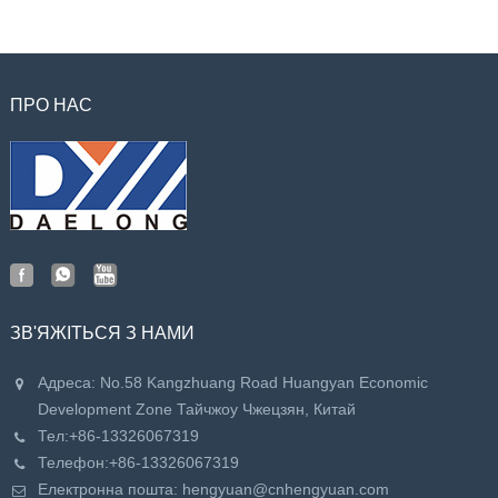
ПРО НАС
ЗВ'ЯЖІТЬСЯ З НАМИ
Адреса: No.58 Kangzhuang Road Huangyan Economic
Development Zone Тайчжоу Чжецзян, Китай
Тел:
+86-13326067319
Телефон:
+86-13326067319
Електронна пошта:
hengyuan@cnhengyuan.com