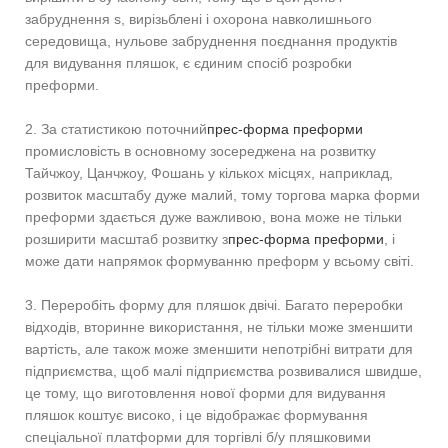
забруднення s, вирізьблені і охорона навколишнього
середовища, нульове забруднення поєднання продуктів
для видування пляшок, є єдиним спосіб розробки
преформи.
2. За статистикою поточний
прес-форма преформи
промисловість в основному зосереджена на розвитку
Тайчжоу, Цанчжоу, Фошань у кількох місцях, наприклад,
розвиток масштабу дуже малий, тому торгова марка форми
преформи здається дуже важливою, вона може не тільки
розширити масштаб розвитку з
прес-форма преформи
, і
може дати напрямок формуванню преформ у всьому світі.
3. Переробіть форму для пляшок двічі. Багато переробки
відходів, вторинне використання, не тільки може зменшити
вартість, але також може зменшити непотрібні витрати для
підприємства, щоб малі підприємства розвивалися швидше,
це тому, що виготовлення нової форми для видування
пляшок коштує високо, і це відображає формування
спеціальної платформи для торгівлі б/у пляшковими