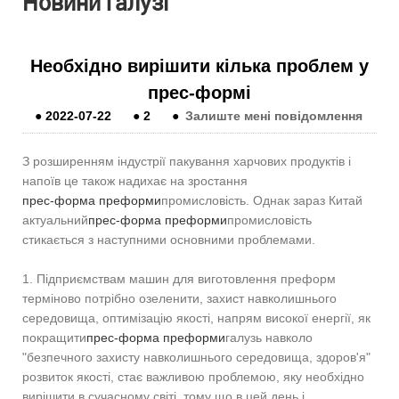
Новини галузі
Необхідно вирішити кілька проблем у
прес-формі
●
2022-07-22
●
2
●
Залиште мені повідомлення
З розширенням індустрії пакування харчових продуктів і
напоїв це також надихає на зростання
прес-форма преформи
промисловість. Однак зараз Китай
актуальний
прес-форма преформи
промисловість
стикається з наступними основними проблемами.
1. Підприємствам машин для виготовлення преформ
терміново потрібно озеленити, захист навколишнього
середовища, оптимізацію якості, напрям високої енергії, як
покращити
прес-форма преформи
галузь навколо
"безпечного захисту навколишнього середовища, здоров'я"
розвиток якості, стає важливою проблемою, яку необхідно
вирішити в сучасному світі, тому що в цей день і