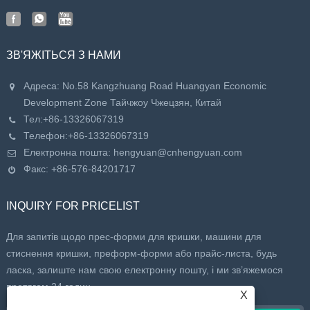
ЗВ'ЯЖІТЬСЯ З НАМИ
Адреса: No.58 Kangzhuang Road Huangyan Economic
Development Zone Тайчжоу Чжецзян, Китай
Тел:
+86-13326067319
Телефон:
+86-13326067319
Електронна пошта:
hengyuan@cnhengyuan.com
Факс: +86-576-84201717
INQUIRY FOR PRICELIST
Для запитів щодо прес-форми для кришки, машини для
стиснення кришки, преформ-форми або прайс-листа, будь
ласка, залиште нам свою електронну пошту, і ми зв’яжемося
протягом 24 годин.
X