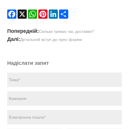
Facebook
X
WhatsApp
Pinterest
LinkedIn
Share
Попередній:
Скільки триває час доставки?
Далі:
Детальний вступ до прес-форми
Надіслати запит