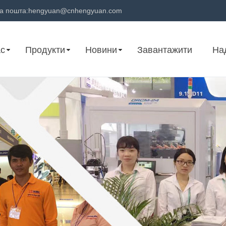
а пошта:
hengyuan@cnhengyuan.com
ас
Продукти
Новини
Завантажити
На