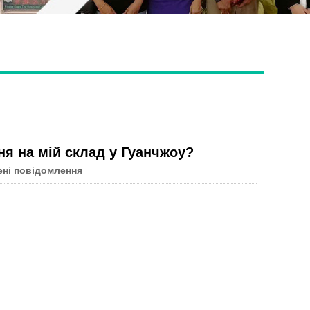
Live
я на мій склад у Гуанчжоу?
ені повідомлення