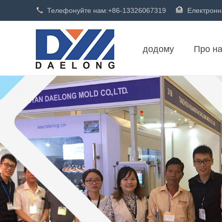
Телефонуйте нам:
+86-13326067319
Електронн
додому
Про н