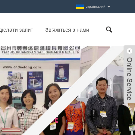
український
діслати запит
Зв'яжіться з нами