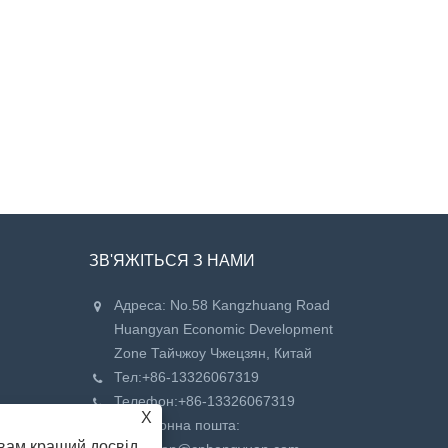
ЗВ'ЯЖІТЬСЯ З НАМИ
Адреса: No.58 Kangzhuang Road
Huangyan Economic Development
Zone Тайчжоу Чжецзян, Китай
Тел:
+86-13326067319
Телефон:
+86-13326067319
X
Електронна пошта:
вам кращий досвід