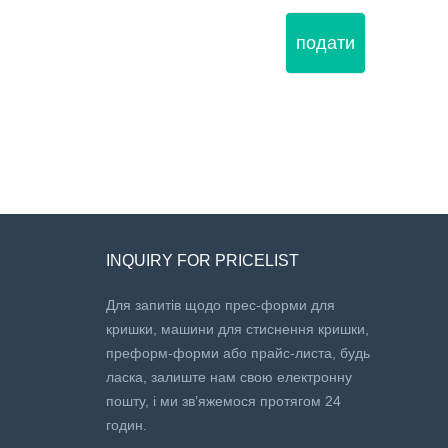
подати
INQUIRY FOR PRICELIST
Для запитів щодо прес-форми для
кришки, машини для стиснення кришки,
преформ-форми або прайс-листа, будь
ласка, залиште нам свою електронну
пошту, і ми зв’яжемося протягом 24
годин.