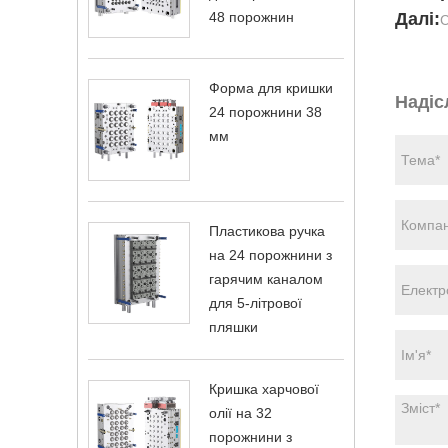
Далі:
48 порожнин
С
Форма для кришки
Надіс
24 порожнини 38
мм
Пластикова ручка
на 24 порожнини з
гарячим каналом
для 5-літрової
пляшки
Кришка харчової
олії на 32
порожнини з