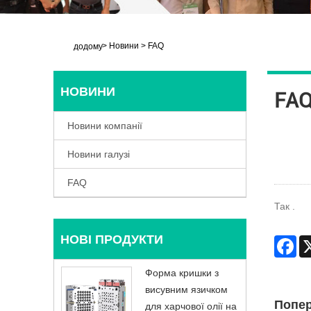
>
Новини
>
FAQ
додому
НОВИНИ
FA
Новини компанії
Новини галузі
FAQ
Так .
НОВІ ПРОДУКТИ
Fa
Форма кришки з
висувним язичком
Попер
для харчової олії на