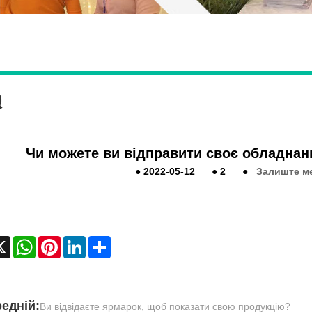
Q
Чи можете ви відправити своє обладнанн
●
2022-05-12
●
2
●
Залиште м
cebook
X
WhatsApp
Pinterest
LinkedIn
Share
едній:
Ви відвідаєте ярмарок, щоб показати свою продукцію?