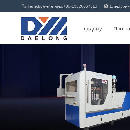
Телефонуйте нам:
+86-13326067319
Електронн
додому
Про н