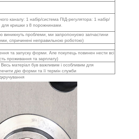
ого каналу: 1 набір/система ПІД-регулятора: 1 набір/
и для кришки з 8 порожнинами.
рмою виникнуть проблеми, ми запропонуємо запчастини
еми, спричинені неправильною роботою)
ння та запуску форми. Але покупець повинен нести всі
ість проживання та зарплату)
 Весь матеріал був важливим і особливим для
ечити дію форми та її термін служби
ідкручування