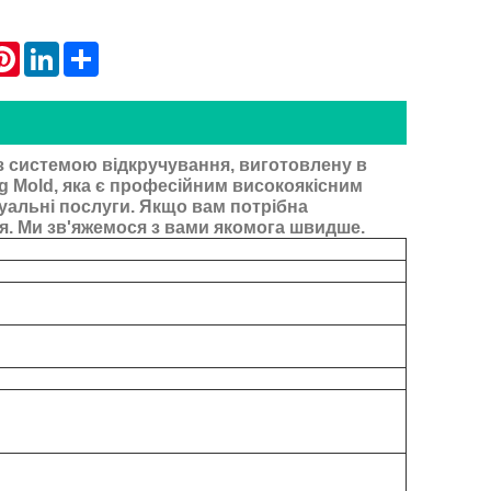
atsApp
Pinterest
LinkedIn
Share
з системою відкручування, виготовлену в
g Mold, яка є професійним високоякісним
уальні послуги. Якщо вам потрібна
я. Ми зв'яжемося з вами якомога швидше.