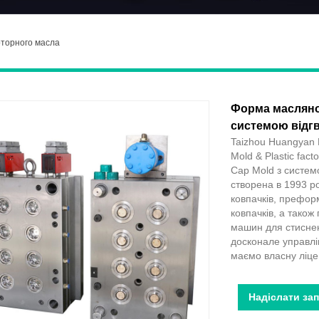
торного масла
Форма масляної
системою відг
Taizhou Huangyan 
Mold & Plastic fact
Cap Mold з систем
створена в 1993 р
ковпачків, префор
ковпачків, а тако
машин для стиснен
досконале управлін
маємо власну ліце
Надіслати за