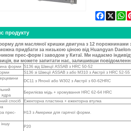
Facebook
X
Wh
с продукту
орму для масляної кришки двигуна з 12 порожнинами 
 можна придбати за низькою ціною від Huangyan Daelon
иком прес-форм і заводом у Китаї. Ми надаємо індивід
иція, ви можете запитати нас, залишивши повідомленн
ина форми
S136 від Швеції ASSAB з HRC 50-52
орми
S136 зі Швеції ASSAB з або M310 з Австрії з HRC 52-55
серцевини
DC11 з Японії або W302 з Австрії з 60-62HRC
льний
Берилієва мідь + хромування HRC 62-64 HRC
 ядра
ний спосіб
Ежекторна пластина + ежекторна втулка
на
ра прес-
H13 з Америки для гарячої форми.
 іншу
P20