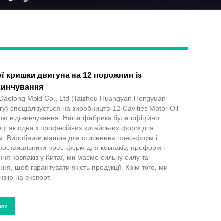
 кришки двигуна на 12 порожнин із
Live
винчування
Daelong Mold Co., Ltd (Taizhou Huangyan Hengyuan
ory) спеціалізується на виробництві 12 Cavities Motor Oil
ою відгвинчування. Наша фабрика була офіційно
оці як одна з професійних китайських форм для
м. Виробники машин для стиснення прес-форм і
ж постачальники прес-форм для ковпаків, преформ і
ня ковпаків у Китаї, ми маємо сильну силу та
ня, щоб гарантувати якість продукції. Крім того, ми
нзію на експорт.
пит