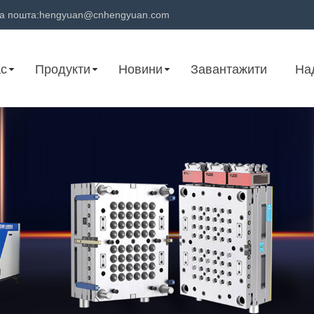
а пошта:
hengyuan@cnhengyuan.com
ас
Продукти
Новини
Завантажити
На