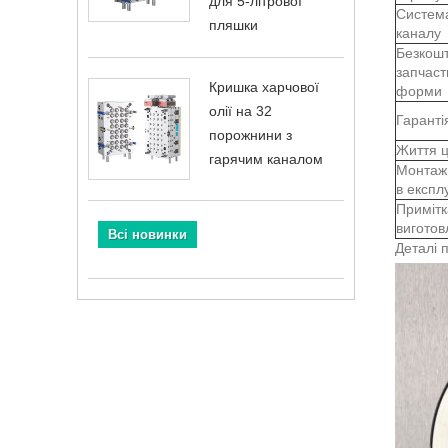
для 5-літрової
Система
пляшки
каналу
Безкошт
запчаст
Кришка харчової
форми
олії на 32
Гарант
порожнини з
Життя ц
гарячим каналом
Монтаж 
в експл
Примітк
виготов
Всі новинки
Деталі 