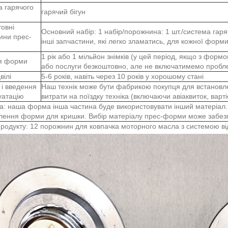
 гарячого
гарячий бігун
овні
Основний набір: 1 набір/порожнина: 1 шт./система гаряч
ини прес-
інші запчастини, які легко зламатись, для кожної форм
1 рік або 1 мільйон знімків (у цей період, якщо з фо
ія форми
або послуги безкоштовно, але не включатимемо пробл
вілі
5-6 років, навіть через 10 років у хорошому стані
і введення
Наш технік може бути фабрикою покупця для встановле
уатацію
витрати на поїздку техніка (включаючи авіаквиток, варт
а: наша форма інша частина буде використовувати інший матеріал.
лення форми для кришки. Вибір матеріалу прес-форми може забезп
продукту: 12 порожнин для ковпачка моторного масла з системою в