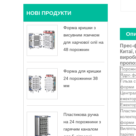
НОВІ ПРОДУКТИ
Форма кришки з
Опи
висувним язичком
для харчової олії на
Прес-ф
48 порожнин
Китаї,
виробн
пропоз
Порожн
Форма для кришки
Ядро ф
24 порожнини 38
Гільза 
мм
форми
Центра
ежектор
Ежектор
Пласти
Пластикова ручка
колекто
на 24 порожнини з
форми
Виліпіть
гарячим каналом
тарілку