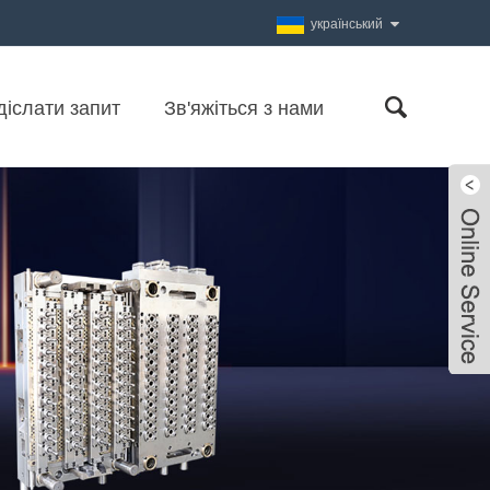
український
діслати запит
Зв'яжіться з нами